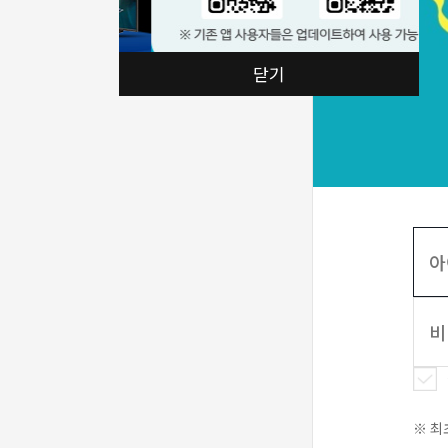
닫기
※ 최