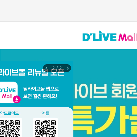
2
/
2