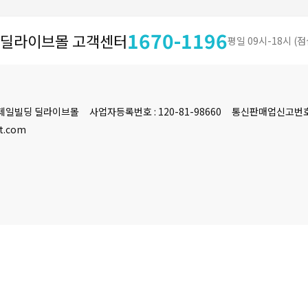
1670-1196
딜라이브몰 고객센터
평일 09시-18시 (점
 제일빌딩 딜라이브몰
사업자등록번호 : 120-81-98660
통신판매업신고번호 :
et.com